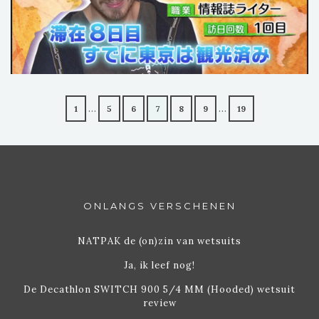
…
…
1
5
6
7
8
9
19
ONLANGS VERSCHENEN
NATPAK de (on)zin van wetsuits
Ja, ik leef nog!
De Decathlon SWITCH 900 5/4 MM (Hooded) wetsuit
review