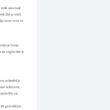
 stuk asociaal
ook dat je snel
tje weer over te
rdat je trein
 van zegen dat je
n, schuifel je
naar achteren,
van koffie en
rdt getrokken,