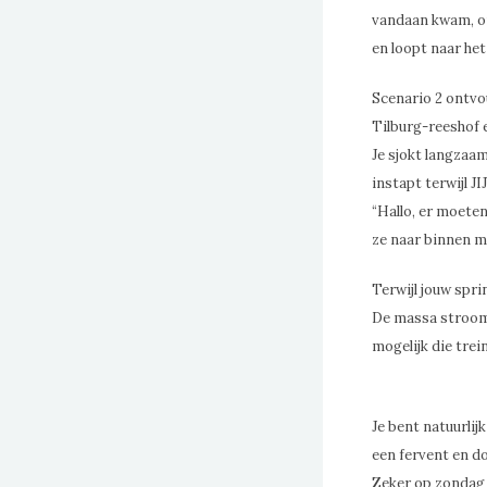
vandaan kwam, om
en loopt naar het
Scenario 2 ontvou
Tilburg-reeshof e
Je sjokt langzaam 
instapt terwijl JI
“Hallo, er moeten
ze naar binnen m
Terwijl jouw spri
De massa stroomt
mogelijk die trei
Je bent natuurlij
een fervent en d
Zeker op zondag i