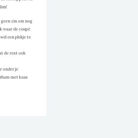
lim!
an geen zin om nog
tuk waar de coupé
wel een plekje te
at de rest ook
er onder je
terham met kaas