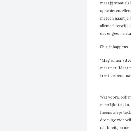
maar jij staat als
opschieten. Allee
meteen naast je 
allemaal terwijl 
dat er geen irrit
Shit, it happens.
“Mag ik hier zit
maar net “Maar na
trekt. Je bent na
Wat vooral ook mo
meer lijkt te zijn.
Ineens zie je toch
droevige videocli
dat boeit jou niet