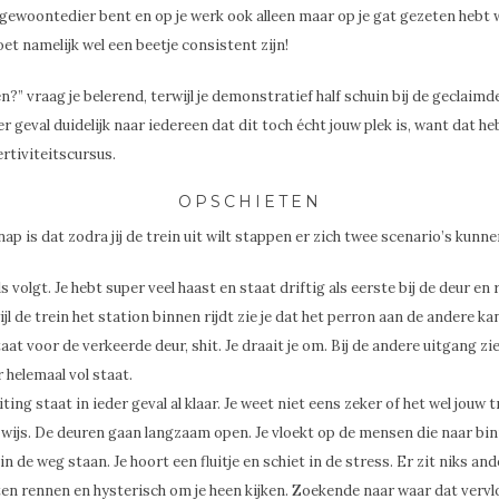
gewoontedier bent en op je werk ook alleen maar op je gat gezeten hebt w
et namelijk wel een beetje consistent zijn!
n?” vraag je belerend, terwijl je demonstratief half schuin bij de geclaimde
er geval duidelijk naar iedereen dat dit toch écht jouw plek is, want dat h
ertiviteitscursus.
OPSCHIETEN
nap is dat zodra jij de trein uit wilt stappen er zich twee scenario’s kun
s volgt. Je hebt super veel haast en staat driftig als eerste bij de deur en
l de trein het station binnen rijdt zie je dat het perron aan de andere kant 
taat voor de verkeerde deur, shit. Je draait je om. Bij de andere uitgang zie
 helemaal vol staat.
ting staat in ieder geval al klaar. Je weet niet eens zeker of het wel jouw t
l wijs. De deuren gaan langzaam open. Je vloekt op de mensen die naar bi
in de weg staan. Je hoort een fluitje en schiet in de stress. Er zit niks a
en rennen en hysterisch om je heen kijken. Zoekende naar waar dat vervlo