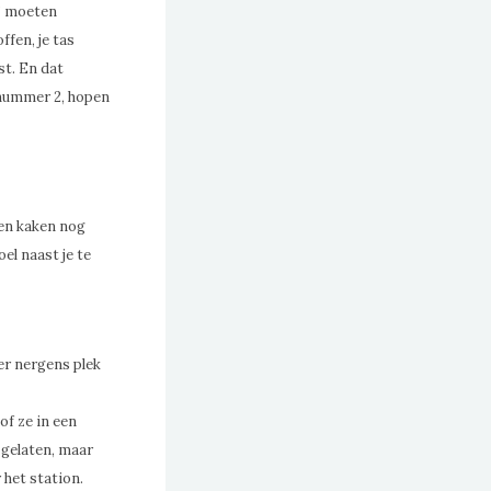
s” moeten
ffen, je tas
st. En dat
l nummer 2, hopen
nen kaken nog
el naast je te
 er nergens plek
sof ze in een
n gelaten, maar
 het station.