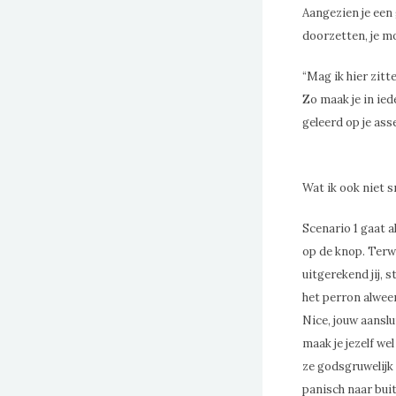
Aangezien je een 
doorzetten, je mo
“Mag ik hier zitte
Zo maak je in ied
geleerd op je ass
Wat ik ook niet s
Scenario 1 gaat al
op de knop. Terwij
uitgerekend jij, s
het perron alweer
Nice, jouw aanslui
maak je jezelf we
ze godsgruwelijk 
panisch naar buit