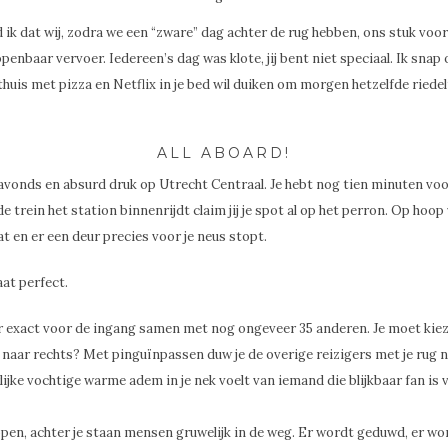
ik dat wij, zodra we een “zware” dag achter de rug hebben, ons stuk voor
penbaar vervoer. Iedereen’s dag was klote, jij bent niet speciaal. Ik snap 
 thuis met pizza en Netflix in je bed wil duiken om morgen hetzelfde riedel
ALL ABOARD!
s avonds en absurd druk op Utrecht Centraal. Je hebt nog tien minuten voo
 trein het station binnenrijdt claim jij je spot al op het perron. Op hoop
t en er een deur precies voor je neus stopt.
aat perfect.
r exact voor de ingang samen met nog ongeveer 35 anderen. Je moet kieze
f naar rechts? Met pinguïnpassen duw je de overige reizigers met je rug 
rlijke vochtige warme adem in je nek voelt van iemand die blijkbaar fan is 
pen, achter je staan mensen gruwelijk in de weg. Er wordt geduwd, er wo