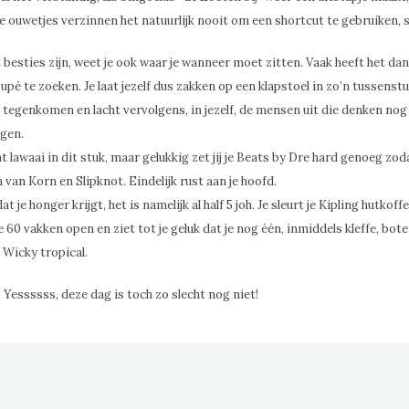
ie ouwetjes verzinnen het natuurlijk nooit om een shortcut te gebruiken, s
ject besties zijn, weet je ook waar je wanneer moet zitten. Vaak heeft het d
oupé te zoeken. Je laat jezelf dus zakken op een klapstoel in zo’n tussens
 tegenkomen en lacht vervolgens, in jezelf, de mensen uit die denken nog 
gen.
at lawaai in dit stuk, maar gelukkig zet jij je Beats by Dre hard genoeg zod
van Korn en Slipknot. Eindelijk rust aan je hoofd.
t je honger krijgt, het is namelijk al half 5 joh. Je sleurt je Kipling hutkoff
le 60 vakken open en ziet tot je geluk dat je nog één, inmiddels kleffe, bo
 Wicky tropical.
f: Yessssss, deze dag is toch zo slecht nog niet!