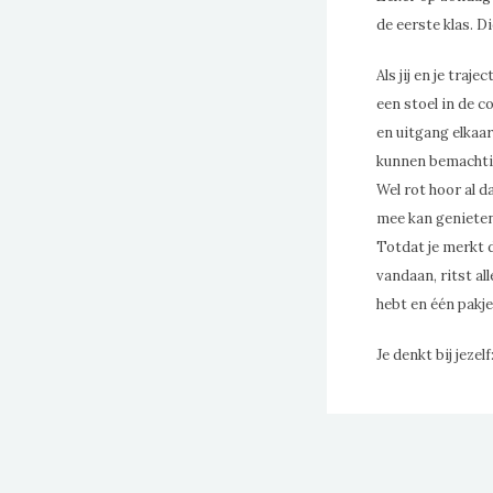
de eerste klas. D
Als jij en je tra
een stoel in de c
en uitgang elkaar
kunnen bemachti
Wel rot hoor al d
mee kan genieten 
Totdat je merkt da
vandaan, ritst al
hebt en één pakje
Je denkt bij jezel