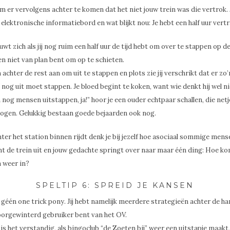
 er vervolgens achter te komen dat het niet jouw trein was die vertrok. 
 elektronische informatiebord en wat blijkt nou: Je hebt een half uur vertr
wt zich als jij nog ruim een half uur de tijd hebt om over te stappen op d
n niet van plan bent om op te schieten.
achter de rest aan om uit te stappen en plots zie jij verschrikt dat er zo’n
J nog uit moet stappen. Je bloed begint te koken, want wie denkt hij wel nie
 nog mensen uitstappen, ja!” hoor je een ouder echtpaar schallen, die net
ogen. Gelukkig bestaan goede bejaarden ook nog.
nter het station binnen rijdt denk je bij jezelf hoe asociaal sommige mense
 de trein uit en jouw gedachte springt over naar maar één ding: Hoe kom
n weer in?
SPELTIP 6: SPREID JE KANSEN
k géén one trick pony. Jij hebt namelijk meerdere strategieën achter de han
oorgewinterd gebruiker bent van het OV.
s het verstandig, als bingoclub “de Zoeten bij” weer een uitstapje maakt,