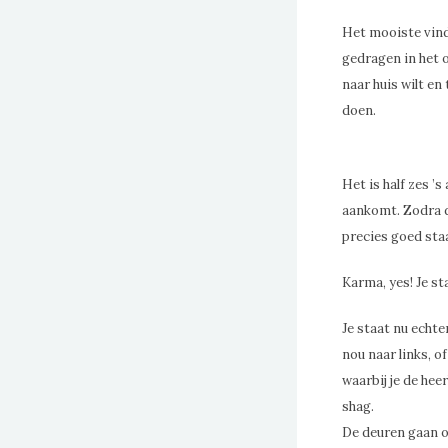
Het mooiste vind 
gedragen in het o
naar huis wilt en
doen.
Het is half zes ’
aankomt. Zodra de
precies goed staa
Karma, yes! Je st
Je staat nu echte
nou naar links, o
waarbij je de hee
shag.
De deuren gaan o