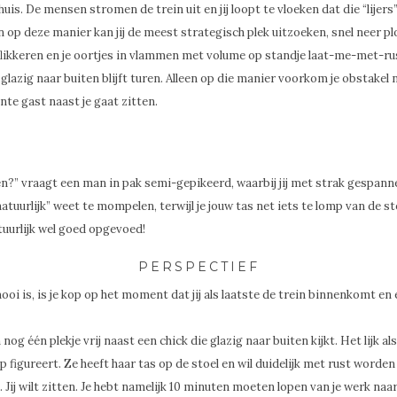
 huis. De mensen stromen de trein uit en jij loopt te vloeken dat die “lijer
n op deze manier kan jij de meest strategisch plek uitzoeken, snel neer plo
flikkeren en je oortjes in vlammen met volume op standje laat-me-met-ru
je glazig naar buiten blijft turen. Alleen op die manier voorkom je obstake
ante gast naast je gaat zitten.
ten?” vraagt een man in pak semi-gepikeerd, waarbij jij met strak gespan
tuurlijk” weet te mompelen, terwijl je jouw tas net iets te lomp van de sto
tuurlijk wel goed opgevoed!
PERSPECTIEF
oi is, is je kop op het moment dat jij als laatste de trein binnenkomt en
 nog één plekje vrij naast een chick die glazig naar buiten kijkt. Het lijk al
p figureert. Ze heeft haar tas op de stoel en wil duidelijk met rust worde
. Jij wilt zitten. Je hebt namelijk 10 minuten moeten lopen van je werk naar