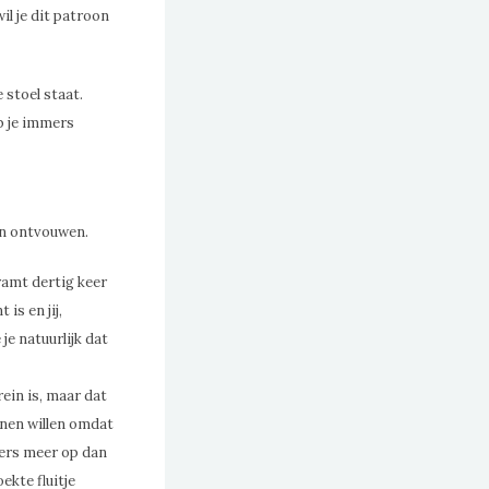
il je dit patroon
 stoel staat.
eb je immers
nen ontvouwen.
 ramt dertig keer
is en jij,
 je natuurlijk dat
rein is, maar dat
nnen willen omdat
nders meer op dan
ekte fluitje