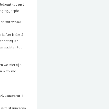
Je komt tot rust
aging, joepie!
e sprinter naar
 hufter is die al
t dat hij is?
jes wachten tot
n wel niet zijn.
 ik zo snel
d, aangezien jij
 in te stappen via