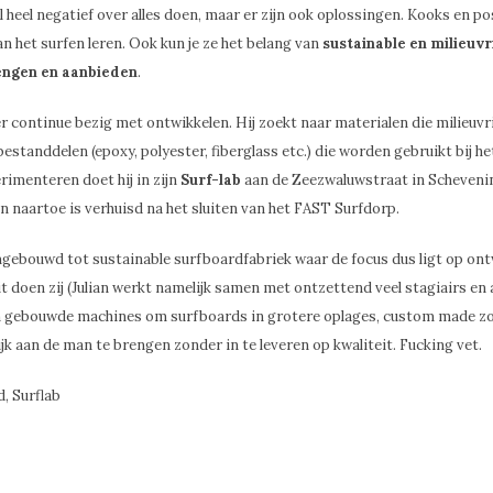
heel negatief over alles doen, maar er zijn ook oplossingen. Kooks en pos
van het surfen leren. Ook kun je ze het belang van
sustainable en milieuvr
engen en aanbieden
.
per continue bezig met ontwikkelen. Hij zoekt naar materialen die milieuvri
bestanddelen (epoxy, polyester, fiberglass etc.) die worden gebruikt bij h
rimenteren doet hij in zijn
Surf-lab
aan de Zeezwaluwstraat in Scheveni
an naartoe is verhuisd na het sluiten van het FAST Surfdorp.
mgebouwd tot sustainable surfboardfabriek waar de focus dus ligt op ont
 doen zij (Julian werkt namelijk samen met ontzettend veel stagiairs en 
n gebouwde machines om surfboards in grotere oplages, custom made z
k aan de man te brengen zonder in te leveren op kwaliteit. Fucking vet.