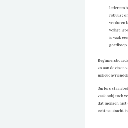
Iedereen b
robuust on
verduren k
veilige, g
is vaak ee
goedkoop e
Beginnersboards
zo aan de eisen 
milieuonvriendelij
Surfers staan be
vaak ook) toch ve
dat mensen niet e
echte ambacht is