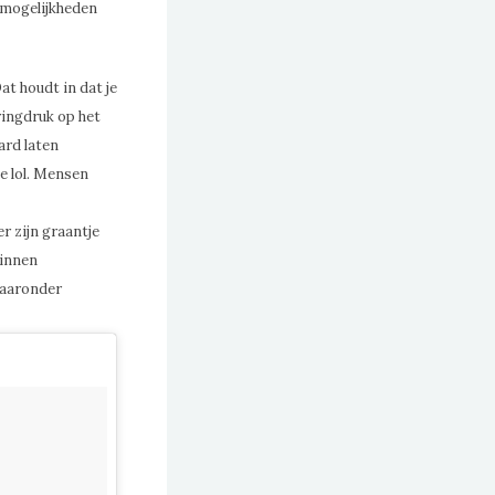
 mogelijkheden
at houdt in dat je
ringdruk op het
ard laten
de lol. Mensen
r zijn graantje
vinnen
waaronder