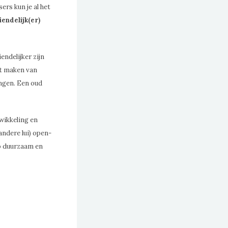
ers kun je al het
iendelijk(er)
endelijker zijn
et maken van
ngen. Een oud
wikkeling en
andere lui) open-
o duurzaam en