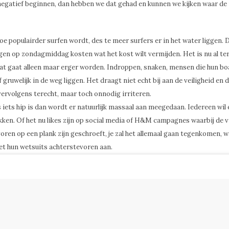
negatief beginnen, dan hebben we dat gehad en kunnen we kijken waar de
e populairder surfen wordt, des te meer surfers er in het water liggen. D
en op zondagmiddag kosten wat het kost wilt vermijden. Het is nu al te
at gaat alleen maar erger worden. Indroppen, snaken, mensen die hun bo
 gruwelijk in de weg liggen. Het draagt niet echt bij aan de veiligheid en 
vervolgens terecht, maar toch onnodig irriteren.
s iets hip is dan wordt er natuurlijk massaal aan meegedaan. Iedereen wil e
ken. Of het nu likes zijn op social media of H&M campagnes waarbij de 
oren op een plank zijn geschroeft, je zal het allemaal gaan tegenkomen, 
t hun wetsuits achterstevoren aan.