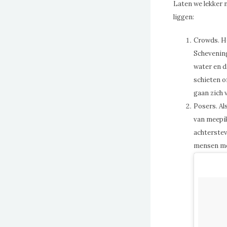
Laten we lekker 
liggen:
Crowds. Ho
Schevening
water en d
schieten of
gaan zich 
Posers. Al
van meepik
achterstev
mensen me