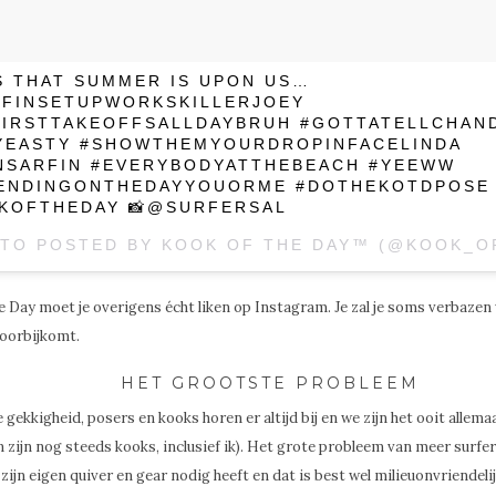
S THAT SUMMER IS UPON US…
SFINSETUPWORKSKILLERJOEY
FIRSTTAKEOFFSALLDAYBRUH #GOTTATELLCHAN
YEASTY #SHOWTHEMYOURDROPINFACELINDA
NSARFIN #EVERYBODYATTHEBEACH #YEEWW
ENDINGONTHEDAYYOUORME #DOTHEKOTDPOSE
KOFTHEDAY 📸@SURFERSAL
e Day moet je overigens écht liken op Instagram. Je zal je soms verbazen
voorbijkomt.
HET GROOTSTE PROBLEEM
 gekkigheid, posers en kooks horen er altijd bij en we zijn het ooit allem
zijn nog steeds kooks, inclusief ik). Het grote probleem van meer surfer
zijn eigen quiver en gear nodig heeft en dat is best wel milieuonvriendelij