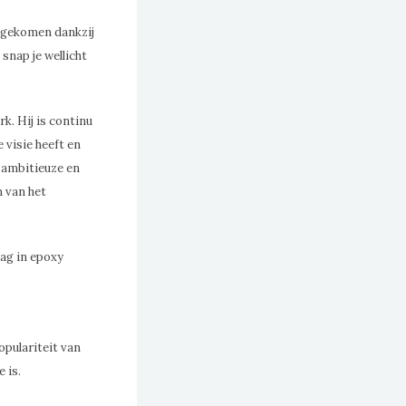
n gekomen dankzij
 snap je wellicht
rk. Hij is continu
e visie heeft en
, ambitieuze en
n van het
dag in epoxy
opulariteit van
 is.