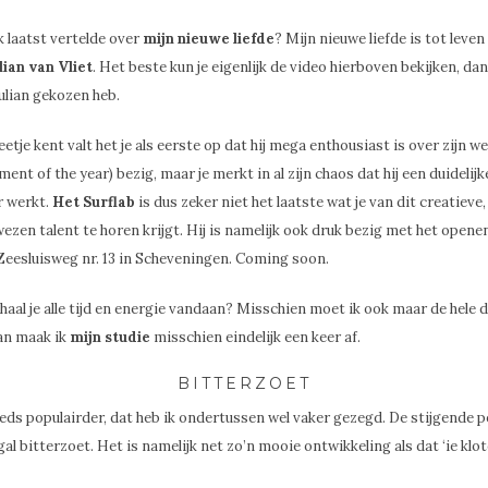
k laatst vertelde over
mijn nieuwe liefde
? Mijn nieuwe liefde is tot leve
lian van Vliet
. Het beste kun je eigenlijk de video hierboven bekijken, dan
ulian gekozen heb.
beetje kent valt het je als eerste op dat hij mega enthousiast is over zijn we
ent of the year) bezig, maar je merkt in al zijn chaos dat hij een duidelijk
r werkt.
Het Surflab
is dus zeker niet het laatste wat je van dit creatieve
zen talent te horen krijgt. Hij is namelijk ook druk bezig met het opene
Zeesluisweg nr. 13 in Scheveningen. Coming soon.
r haal je alle tijd en energie vandaan? Misschien moet ik ook maar de hele 
an maak ik
mijn studie
misschien eindelijk een keer af.
BITTERZOET
eds populairder, dat heb ik ondertussen wel vaker gezegd. De stijgende p
al bitterzoet. Het is namelijk net zo’n mooie ontwikkeling als dat ‘ie klote