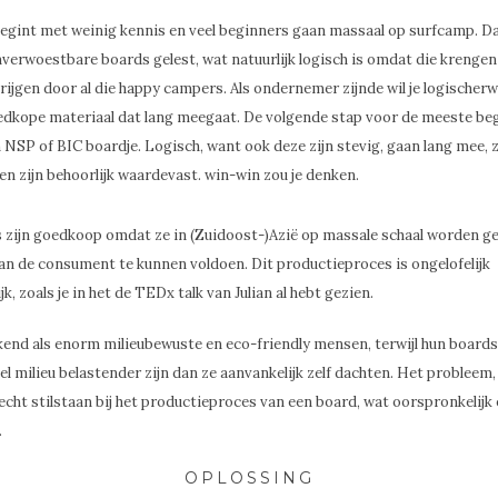
egint met weinig kennis en veel beginners gaan massaal op surfcamp. D
verwoestbare boards gelest, wat natuurlijk logisch is omdat die krengen 
rijgen door al die happy campers. Als ondernemer zijnde wil je logischerw
oedkope materiaal dat lang meegaat. De volgende stap voor de meeste be
n NSP of BIC boardje. Logisch, want ook deze zijn stevig, gaan lang mee, zi
n zijn behoorlijk waardevast. win-win zou je denken.
 zijn goedkoop omdat ze in (Zuidoost-)Azië op massale schaal worden 
van de consument te kunnen voldoen. Dit productieproces is ongelofelijk
k, zoals je in het de TEDx talk van Julian al hebt gezien.
kend als enorm milieubewuste en eco-friendly mensen, terwijl hun boards
el milieu belastender zijn dan ze aanvankelijk zelf dachten. Het probleem, 
cht stilstaan bij het productieproces van een board, wat oorspronkelijk 
.
OPLOSSING