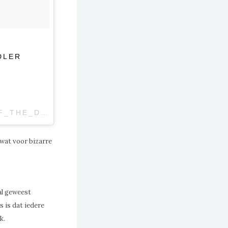
DLER
A PHOTO POSTED BY KOOK OF THE DAY™ (@KOOK_OF_THE_DAY) ON
JAN 25, 2016 AT 4:59PM PST
 wat voor bizarre
aal geweest
s is dat iedere
k.