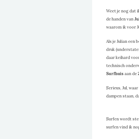
Weet je nog dat i
de handen van
Ju
waarom ik voor J
Als je Julian een 
druk (understatem
daar keihard voo
technisch onderwe
Surfhuis
aan de 
Serieus, Jul, waa
dampen staan, d
Surfen wordt ste
surfen vind ik nog