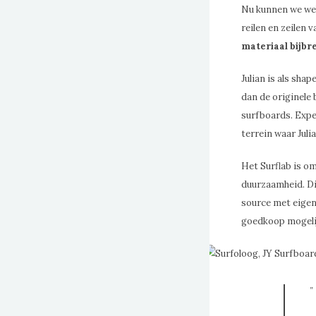
Nu kunnen we wel 
reilen en zeilen 
materiaal bijbr
Julian is als sha
dan de originele 
surfboards. Expe
terrein waar Juli
Het Surflab is o
duurzaamheid. Dit
source met eige
goedkoop mogelij
”