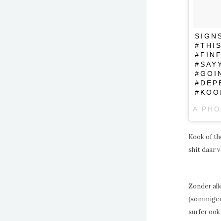
SIGN
#THI
#FIN
#SAY
#GOI
#DEP
#KOO
Kook of th
shit daar 
Zonder alle
(sommigen 
surfer ook 