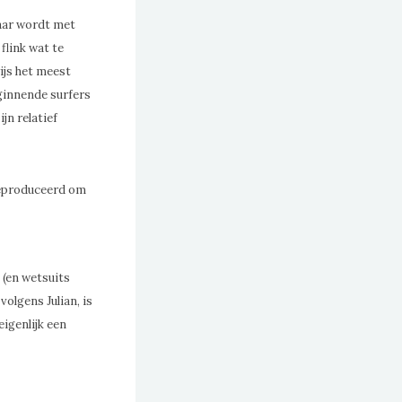
aar wordt met
flink wat te
ijs het meest
ginnende surfers
jn relatief
geproduceerd om
 (en wetsuits
volgens Julian, is
eigenlijk een