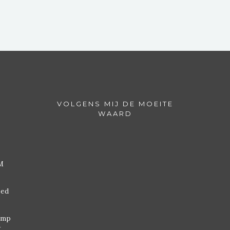
VOLGENS MIJ DE MOEITE
WAARD
M
ded
omp
w