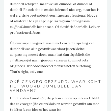
dumbbell schrijven, maar wel als dumbbel of dumbel of
dumbell. En ook dat is
an sich
helemaal niet erg, maar het is
wel erg als je pretendeert een fitnessprofessional, blogger
of whatever te zijn en je in je Instagram of blognaam:
muffins&dumbells
hebt staan. Of
dumbbels&oorbells
. Lekker
professioneel. Jesus.
Óf jouw super originele naam met correcte spelling van
dumbbell was al in gebruik waardoor je een kleine
aanpassing moest doen, maar laat dan alsjeblieft die
cute&powerful
naam gewoon varen en kom met iets
origineels. Ik bedoel hoeveel mensen heten Surfoloog.
That’s right, only one!
OKÉ GENOEG GEZEURD. WAAR KOMT
HET WOORD DUMBBELL DAN
VANDAAN?
Uit de volksetymologie, die je kan vinden op internet, blijkt
dat er vroeger (18e eeuw) klokken werden gebruikt om mee
te liften (geen idee of het waar is).