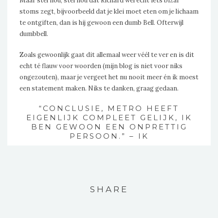
Maar stel nou, stel nou dat Richard wel echt iets bizar
stoms zegt, bijvoorbeeld dat je klei moet eten om je lichaam
te ontgiften, dan is hij gewoon een dumb Bell. Ofterwijl
dumbbell.
Zoals gewoonlijk gaat dit allemaal weer véél te ver en is dit
echt té flauw voor woorden (mijn blog is niet voor niks
ongezouten), maar je vergeet het nu nooit meer én ik moest
een statement maken. Niks te danken, graag gedaan.
“CONCLUSIE, METRO HEEFT
EIGENLIJK COMPLEET GELIJK, IK
BEN GEWOON EEN ONPRETTIG
PERSOON.” – IK
SHARE