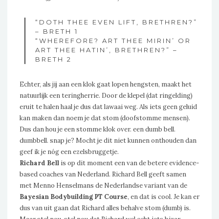
“DOTH THEE EVEN LIFT, BRETHREN?”
– BRETH 1
“WHEREFORE? ART THEE MIRIN’ OR
ART THEE HATIN’, BRETHREN?” –
BRETH 2
Echter, als jij aan een klok gaat lopen hengsten, maakt het
natuurlijk een teringherrie. Door de klepel (dat ringelding)
eruit te halen haal je dus dat lawaai weg. Als iets geen geluid
kan maken dan noem je dat stom (doofstomme mensen).
Dus dan hou je een stomme klok over. een dumb bell.
dumbbell. snap je? Mocht je dit niet kunnen onthouden dan
geef ik je nóg een ezelsbruggetje.
Richard Bell
is op dit moment een van de betere evidence-
based coaches van Nederland. Richard Bell geeft samen
met Menno Henselmans de Nederlandse variant van de
Bayesian Bodybuilding PT Course
, en dat is cool. Je kan er
dus van uit gaan dat Richard alles behalve stom (dumb) is.