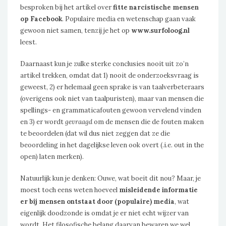
besproken bij het artikel over
fitte narcistische mensen
op Facebook
. Populaire media en wetenschap gaan vaak
gewoon niet samen, tenzij je het op
www.surfoloog.nl
leest.
Daarnaast kun je zulke sterke conclusies nooit uit zo’n
artikel trekken, omdat dat 1) nooit de onderzoeksvraag is
geweest, 2) er helemaal geen sprake is van taalverbeteraars
(overigens ook niet van taalpuristen), maar van mensen die
spellings- en grammaticafouten gewoon vervelend vinden
en 3) er wordt
gevraagd
om de mensen die de fouten maken
te beoordelen (dat wil dus niet zeggen dat ze die
beoordeling in het dagelijkse leven ook overt (.i.e. out in the
open) laten merken).
Natuurlijk kun je denken: Ouwe, wat boeit dit nou? Maar, je
moest toch eens weten hoeveel
misleidende informatie
er bij mensen ontstaat door (populaire) media
, wat
eigenlijk doodzonde is omdat je er niet echt wijzer van
wordt. Het filosofische belang daarvan bewaren we wel