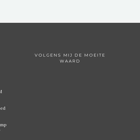
VOLGENS MIJ DE MOEITE
WAARD
M
ded
omp
w