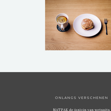
ONLANGS VERSCHENEN
NATPAK de (on)zin van wetsuits