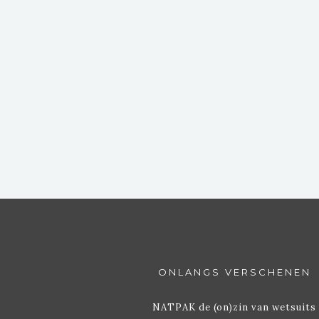
IM2CALORIE, DIE
APP WIL IK NIE
ONLANGS VERSCHENEN
NATPAK de (on)zin van wetsuits