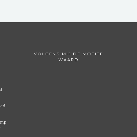
VOLGENS MIJ DE MOEITE
WAARD
M
ded
omp
w