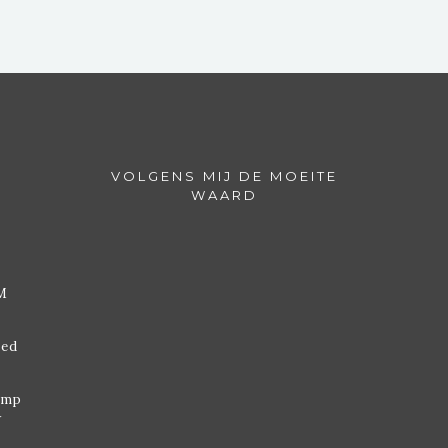
VOLGENS MIJ DE MOEITE
WAARD
M
ded
omp
w