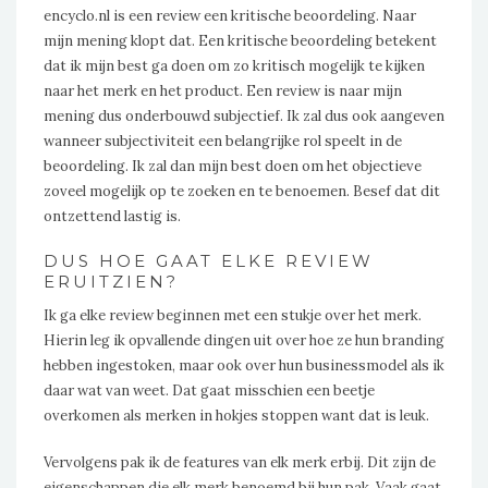
encyclo.nl is een review een kritische beoordeling. Naar
mijn mening klopt dat. Een kritische beoordeling betekent
dat ik mijn best ga doen om zo kritisch mogelijk te kijken
naar het merk en het product. Een review is naar mijn
mening dus onderbouwd subjectief. Ik zal dus ook aangeven
wanneer subjectiviteit een belangrijke rol speelt in de
beoordeling. Ik zal dan mijn best doen om het objectieve
zoveel mogelijk op te zoeken en te benoemen. Besef dat dit
ontzettend lastig is.
DUS HOE GAAT ELKE REVIEW
ERUITZIEN?
Ik ga elke review beginnen met een stukje over het merk.
Hierin leg ik opvallende dingen uit over hoe ze hun branding
hebben ingestoken, maar ook over hun businessmodel als ik
daar wat van weet. Dat gaat misschien een beetje
overkomen als merken in hokjes stoppen want dat is leuk.
Vervolgens pak ik de features van elk merk erbij. Dit zijn de
eigenschappen die elk merk benoemd bij hun pak. Vaak gaat