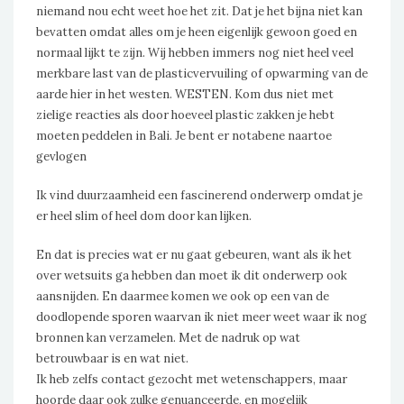
niemand nou echt weet hoe het zit. Dat je het bijna niet kan
bevatten omdat alles om je heen eigenlijk gewoon goed en
normaal lijkt te zijn. Wij hebben immers nog niet heel veel
merkbare last van de plasticvervuiling of opwarming van de
aarde hier in het westen. WESTEN. Kom dus niet met
zielige reacties als door hoeveel plastic zakken je hebt
moeten peddelen in Bali. Je bent er notabene naartoe
gevlogen
Ik vind duurzaamheid een fascinerend onderwerp omdat je
er heel slim of heel dom door kan lijken.
En dat is precies wat er nu gaat gebeuren, want als ik het
over wetsuits ga hebben dan moet ik dit onderwerp ook
aansnijden. En daarmee komen we ook op een van de
doodlopende sporen waarvan ik niet meer weet waar ik nog
bronnen kan verzamelen. Met de nadruk op wat
betrouwbaar is en wat niet.
Ik heb zelfs contact gezocht met wetenschappers, maar
hoorde daar ook zulke genuanceerde, en mogelijk