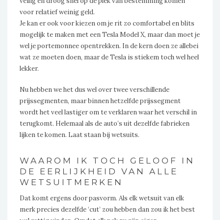
veilig en droog snel op de plek van bestemming komen
voor relatief weinig geld.
Je kan er ook voor kiezen om je rit zo comfortabel en blits
mogelijk te maken met een Tesla Model X, maar dan moet je
wel je portemonnee opentrekken. In de kern doen ze allebei
wat ze moeten doen, maar de Tesla is stiekem toch wel heel
lekker.
Nu hebben we het dus wel over twee verschillende
prijssegmenten, maar binnen hetzelfde prijssegment
wordt het veel lastiger om te verklaren waar het verschil in
terugkomt. Helemaal als de auto’s uit dezelfde fabrieken
lijken te komen. Laat staan bij wetsuits.
WAAROM IK TOCH GELOOF IN
DE EERLIJKHEID VAN ALLE
WETSUITMERKEN
Dat komt ergens door pasvorm. Als elk wetsuit van elk
merk precies dezelfde ‘cut’ zou hebben dan zou ik het best